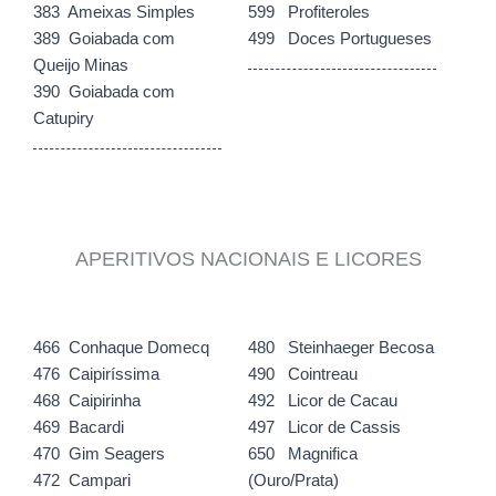
383 Ameixas Simples
599 Profiteroles
389 Goiabada com
499 Doces Portugueses
Queijo Minas
390 Goiabada com
Catupiry
APERITIVOS NACIONAIS E LICORES
466 Conhaque Domecq
480 Steinhaeger Becosa
476 Caipiríssima
490 Cointreau
468 Caipirinha
492 Licor de Cacau
469 Bacardi
497 Licor de Cassis
470 Gim Seagers
650 Magnifica
472 Campari
(Ouro/Prata)