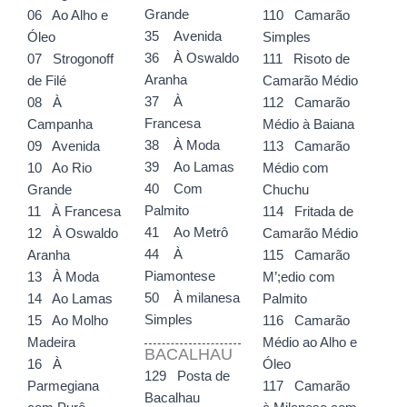
Grande
06 Ao Alho e
110 Camarão
35 Avenida
Óleo
Simples
36 À Oswaldo
07 Strogonoff
111 Risoto de
Aranha
de Filé
Camarão Médio
37 À
08 À
112 Camarão
Francesa
Campanha
Médio à Baiana
38 À Moda
09 Avenida
113 Camarão
39 Ao Lamas
10 Ao Rio
Médio com
40 Com
Grande
Chuchu
Palmito
11 À Francesa
114 Fritada de
41 Ao Metrô
12 À Oswaldo
Camarão Médio
44 À
Aranha
115 Camarão
Piamontese
13 À Moda
M’;edio com
50 À milanesa
14 Ao Lamas
Palmito
Simples
15 Ao Molho
116 Camarão
Madeira
Médio ao Alho e
BACALHAU
16 À
Óleo
129 Posta de
Parmegiana
117 Camarão
Bacalhau