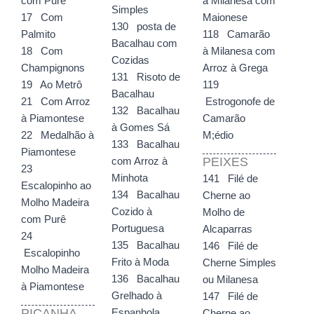
com Purê
à Milanesa com
Simples
17 Com
Maionese
130 posta de
Palmito
118 Camarão
Bacalhau com
18 Com
à Milanesa com
Cozidas
Champignons
Arroz à Grega
131 Risoto de
19 Ao Metrô
119
Bacalhau
21 Com Arroz
Estrogonofe de
132 Bacalhau
à Piamontese
Camarão
à Gomes Sá
22 Medalhão à
M;édio
133 Bacalhau
Piamontese
PEIXES
com Arroz à
23
Minhota
141 Filé de
Escalopinho ao
134 Bacalhau
Cherne ao
Molho Madeira
Cozido à
Molho de
com Purê
Portuguesa
Alcaparras
24
135 Bacalhau
146 Filé de
Escalopinho
Frito à Moda
Cherne Simples
Molho Madeira
136 Bacalhau
ou Milanesa
à Piamontese
Grelhado à
147 Filé de
PICANHA
Espanhola
Cherne ao