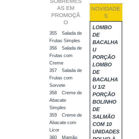
SOBREMES
AS EM
NOVIDADE
PROMOÇÃ
S
O
LOMBO
355 Salada de
DE
Frutas Simples
BACALHA
356 Salada de
U
Frutas com
PORÇÃO
Creme
LOMBO
357 Salada de
DE
Frutas com
BACALHA
Sorvete
U 1/2
358 Creme de
PORÇÃO
Abacate
BOLINHO
Simples
DE
359 Creme de
SALMÃO
Abacate com
COM 10
Licor
UNIDADES
360 Mamão