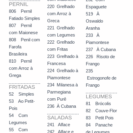
PERNIL
220 Grelhado
Espaguete
806 Pernil
com Arroz à
519 À
Fatiado Simples
Greca
Oswaldo
807 Pernil
221 Grelhado
Aranha
com Maionese
com Legumes
233 À
808 Penil com
222 Grelhado
Piamontese
Farofa
com Fritas
237 À Cubana
Brasileira
223 Grelhado à
226 Risoto de
810 Pernil
Francesa
Frango
com Arroz à
224 Grelhado à
235
Grega
Piamontese
Estrogonofe de
234 Milanesa à
Frango
FRITADAS
Parmegiana
52 Simples
LEGUMES
com Purê
53 Ao Petit-
81 Brócolis
236 À Cubana
Pois
82 Couve-Flor
54 Com
SALADAS
83 Petit Pois
Legumes
241 Alface
84 Panache
55 Com
242 Alface e
de Legumes