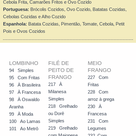
Cebola Frita, Camarões Fritos e Ovo Cozido
Portuguesa:
Brócolis Cozidos, Ovo Cozido, Batatas Cozidas,
Cebolas Cozidas e Alho Cozido
Espanhola:
Batata Cozidas, Pimentão, Tomate, Cebola, Petit
Pois e Ovos Cozidos
LOMBINHO
FILÉ DE
MEIO
PEITO DE
FRANGO
94 Simples
FRANGO
227 Com
95 Com Fritas
217 À
Fritas
96 À Brasileira
Milanesa
228 Com
97 À Francesa
Simples
arroz à grega
98 À Oswaldo
218 Grelhado
230 À
Aranha
ou Dorê
Francesa
99 À Moda
Simples
231 Com
100 Ao Lamas
219 Grelhado
Legumes
101 Ao Metrô
com Maionese
232 Com