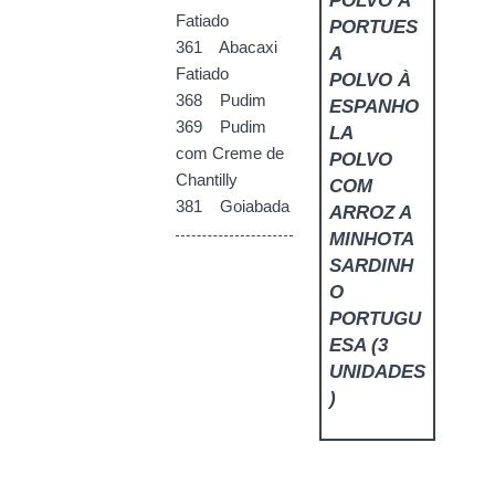
POLVO À
Fatiado
PORTUES
361 Abacaxi
A
Fatiado
POLVO À
368 Pudim
ESPANHO
369 Pudim
LA
com Creme de
POLVO
Chantilly
COM
381 Goiabada
ARROZ A
MINHOTA
SARDINH
O
PORTUGU
ESA (3
UNIDADES
)