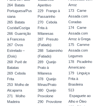
Arroz
264 Batata
Aperitivo
173 Carne
Portuguesa/Pus
229 Frango à
Assada com
siana
Passarinho
Coradas
265 Batata
270 Cebola
174 Carne
Cozida/Coziga
Frita à
Assada com
266 Guarnição
Milanesas
Arroz à Grega
à Francesa
287 Presuto
175 Carnme
267 Ovos
(Fatiado)
Assada com
Estrelado –
288 Salaminho
Legumes
(Dois)
(Fatiado)
178 Picadinho
268 Purê de
289 Queijo
Americano
Batatas
Prato à
179 Linguiça
269 Cebola
Milanesa
Frita à
Frita
378 Queijo
Brasileira
253 Molho de
Minas/Prato
513
Alcaparra
380 Queijo
Espaguete ao
271 Molho
Provolone
Alho e Óleo
Madeira
290 Provolone