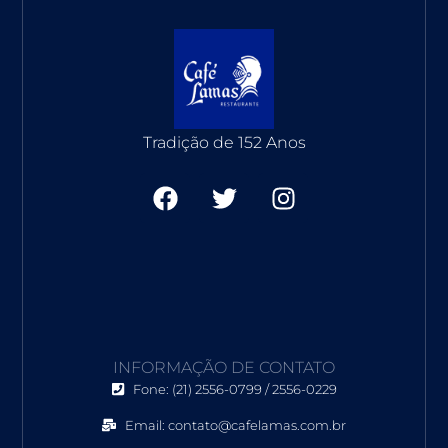
Tradição de 152 Anos
F
T
I
a
w
n
c
i
s
e
t
t
b
t
a
o
e
g
o
r
r
k
a
INFORMAÇÃO DE CONTATO
m
Fone: (21) 2556-0799 / 2556-0229
Email: contato@cafelamas.com.br