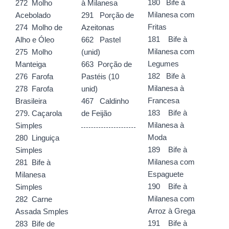
180 Bife à
272 Molho
à Milanesa
Milanesa com
Acebolado
291 Porção de
Fritas
274 Molho de
Azeitonas
181 Bife à
Alho e Óleo
662 Pastel
Milanesa com
275 Molho
(unid)
Legumes
Manteiga
663 Porção de
182 Bife à
276 Farofa
Pastéis (10
Milanesa à
278 Farofa
unid)
Francesa
Brasileira
467 Caldinho
183 Bife à
279. Caçarola
de Feijão
Milanesa à
Simples
Moda
280 Linguiça
189 Bife à
Simples
Milanesa com
281 Bife à
Espaguete
Milanesa
190 Bife à
Simples
Milanesa com
282 Carne
Arroz à Grega
Assada Smples
191 Bife à
283 Bife de