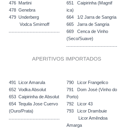
476 Martini
651 Caipirinha (Magnif
478 Genebra
ica)
479 Underberg
664 1/2 Jarra de Sangria
Vodca Smirnoff
665 Jarra de Sangria
669 Cenca de Vinho
(Seco/Suave)
APERITIVOS IMPORTADOS
491 Licor Amarula
790 Licor Frangelico
652 Vodka Absolut
791 Dom José (Vinho do
653 Caipirinha de Absolut
Porto)
654 Tequila Jose Cuervo
792 Licor 43
(Ouro/Prata)
793 Licor Drambuie
Licor Amêndoa
Amarga