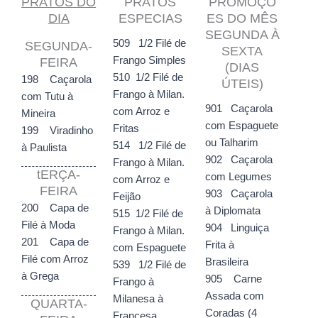
PRATOS DO
PRATOS
PROMOÇÕ
DIA
ESPECIAS
ES DO MÊS
SEGUNDA À
509 1/2 Filé de
SEGUNDA-
SEXTA
Frango Simples
FEIRA
(DIAS
510 1/2 Filé de
198 Caçarola
ÚTEIS)
Frango à Milan.
com Tutu à
901 Caçarola
com Arroz e
Mineira
com Espaguete
Fritas
199 Viradinho
ou Talharim
514 1/2 Filé de
à Paulista
902 Caçarola
Frango à Milan.
tERÇA-
com Legumes
com Arroz e
FEIRA
903 Caçarola
Feijão
200 Capa de
à Diplomata
515 1/2 Filé de
Filé à Moda
904 Linguiça
Frango à Milan.
201 Capa de
Frita à
com Espaguete
Filé com Arroz
Brasileira
539 1/2 Filé de
à Grega
905 Carne
Frango à
Assada com
Milanesa à
QUARTA-
Coradas (4
Francesa