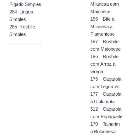
Milanesa com
Fígado Simples
Maionese
284 Língua
196 Bife à
Simples
Milanesa à
285 Rosbife
Piamontese
Simples
187 Rosbife
com Maionese
186 Rosbife
com Arroz à
Grega
176 Caçarola
com Legumes
177 Caçarola
à Diplomata
512 Caçarola
com Espaguete
170 Talharim
à Bolonhesa