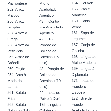
164 Couvert
Piamontese
Mignon
165 Pão e
252 Arroz
Acebolado
Manteiga
Maluco
Aperitivo
160 Caldo
256 Arroz
43 Contra
Verde
Simples
File Acebolado
161 Sopa de
257 Arroz à
Aperitivo
Legumes
Grega
42 1/2
167 Canja de
258 Arroz ao
Porção de
Galinha
Petit Pois
Bolinho de
168 Língua ao
259 Arroz de
Bacalhau (5
Molho Madeira
Brócolis
unid)
169 Língua à
260 Feijão
43 Porção de
Diplomata
254 Bata à
Bolinho de
171 Iscas de
Moda do
Bacalhau (10
Fígado à
Lamas
unid)
Lisboeta
261 Batata
44 Isca de
172 Bife de
Frita
Peixe à Dorê
Fígado
262 Batata
195 Linguiça
Acebolado com
Palha ou Palito
Calabresa