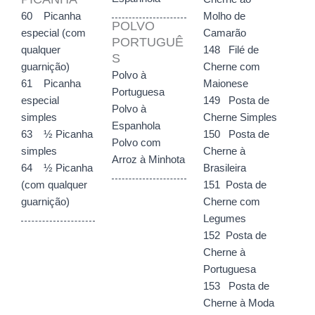
60 Picanha
Molho de
POLVO
especial (com
Camarão
PORTUGUÊ
qualquer
148 Filé de
S
guarnição)
Cherne com
Polvo à
61 Picanha
Maionese
Portuguesa
especial
149 Posta de
Polvo à
simples
Cherne Simples
Espanhola
63 ½ Picanha
150 Posta de
Polvo com
simples
Cherne à
Arroz à Minhota
64 ½ Picanha
Brasileira
(com qualquer
151 Posta de
guarnição)
Cherne com
Legumes
152 Posta de
Cherne à
Portuguesa
153 Posta de
Cherne à Moda