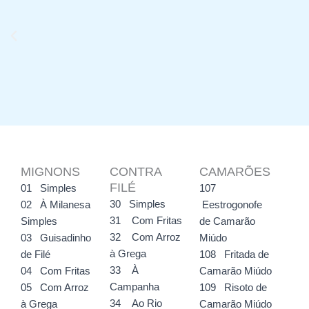
MIGNONS
CONTRA
CAMARÕES
FILÉ
01 Simples
107
30 Simples
02 À Milanesa
Eestrogonofe
31 Com Fritas
Simples
de Camarão
32 Com Arroz
03 Guisadinho
Miúdo
à Grega
de Filé
108 Fritada de
33 À
04 Com Fritas
Camarão Miúdo
Campanha
05 Com Arroz
109 Risoto de
34 Ao Rio
à Grega
Camarão Miúdo