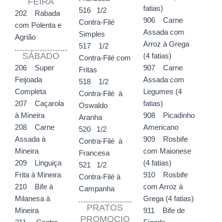
FEIRA
fatias)
516 1/2
202 Rabada
906 Carne
Contra-Filé
com Polenta e
Assada com
Simples
Agrião
Arroz à Grega
517 1/2
SÁBADO
(4 fatias)
Contra-Filé com
907 Carne
206 Super
Fritas
Assada com
Feijoada
518 1/2
Legumes (4
Completa
Contra-Filé à
fatias)
207 Caçarola
Oswaldo
908 Picadinho
à Mineira
Aranha
Americano
208 Carne
520 1/2
909 Rosbife
Assada à
Contra-Filé à
com Maionese
Mineira
Francesa
(4 fatias)
209 Linguiça
521 1/2
910 Rosbife
Frita à Mineira
Contra-Filé à
com Arroz à
210 Bife à
Campanha
Grega (4 fatias)
Milanesa à
PRATOS
911 Bife de
Mineira
PROMOCIO