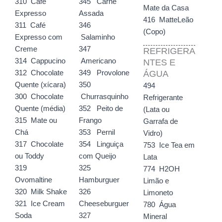
310 Café
345 Carne
Mate da Casa
Expresso
Assada
416 MatteLeão
311 Café
346
(Copo)
Expresso com
Salaminho
Creme
347
REFRIGERA
314 Cappucino
Americano
NTES E
312 Chocolate
349 Provolone
ÁGUA
Quente (xícara)
350
494
300 Chocolate
Churrasquinho
Refrigerante
Quente (média)
352 Peito de
(Lata ou
315 Mate ou
Frango
Garrafa de
Chá
353 Pernil
Vidro)
317 Chocolate
354 Linguiça
753 Ice Tea em
ou Toddy
com Queijo
Lata
319
325
774 H2OH
Ovomaltine
Hamburguer
Limão e
320 Milk Shake
326
Limoneto
321 Ice Cream
Cheeseburguer
780 Água
Soda
327
Mineral