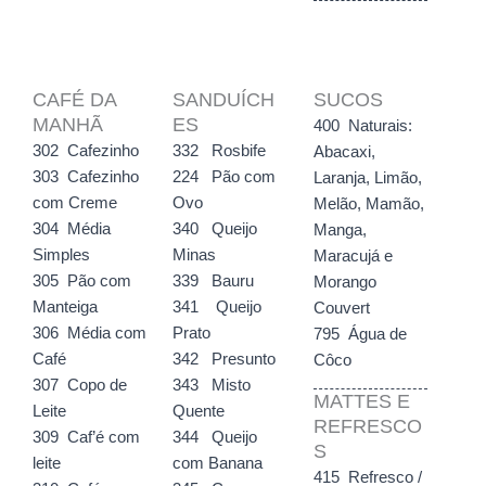
CAFÉ DA
SANDUÍCH
SUCOS
MANHÃ
ES
400 Naturais:
302 Cafezinho
332 Rosbife
Abacaxi,
303 Cafezinho
224 Pão com
Laranja, Limão,
com Creme
Ovo
Melão, Mamão,
304 Média
340 Queijo
Manga,
Simples
Minas
Maracujá e
305 Pão com
339 Bauru
Morango
Manteiga
341 Queijo
Couvert
306 Média com
Prato
795 Água de
Café
342 Presunto
Côco
307 Copo de
343 Misto
MATTES E
Leite
Quente
REFRESCO
309 Caf’é com
344 Queijo
S
leite
com Banana
415 Refresco /