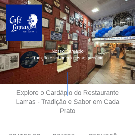
Ir
para
o
conteúdo
Nosso Cardápio
Tradição e sabor em nosso cardápio
Explore o Cardápio do Restaurante
Lamas - Tradição e Sabor em Cada
Prato