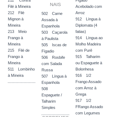
Fígado
211 Contra
NAIS
Acebolado com
Filé à Mineira
Arroz
212 Filé
502 Carne
912 Língua à
Mignon à
Assada à
Diplomata (4
Mineira
Espanhola
fatias)
213 Meio
503 Caçarola
914 Língua ao
Frango à
à Paulista
Molho Madeira
Mineira
505 Iscas de
com Purê
215 Filé de
Fígadio
915 Talharim
Frango à
506 Rosbife
ou Espaguete à
Mineira
com Salada
Bolonhesa
511 Lombinho
Russa
916 1/2
à Mineira
507 Língua à
Frango Assado
Espanhola
com Arroz à
508
Grega
Espaguete /
917 1/2
Talharim
FRango Assado
Simples
com Legumes