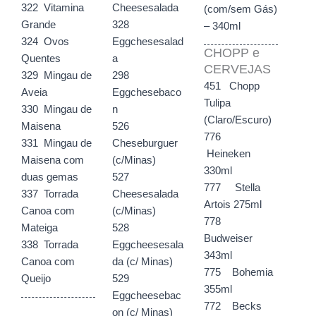
322 Vitamina
Cheesesalada
(com/sem Gás)
Grande
328
– 340ml
324 Ovos
Eggchesesalad
CHOPP e
Quentes
a
CERVEJAS
329 Mingau de
298
451 Chopp
Aveia
Eggchesebaco
Tulipa
330 Mingau de
n
(Claro/Escuro)
Maisena
526
776
331 Mingau de
Cheseburguer
Heineken
Maisena com
(c/Minas)
330ml
duas gemas
527
777 Stella
337 Torrada
Cheesesalada
Artois 275ml
Canoa com
(c/Minas)
778
Mateiga
528
Budweiser
338 Torrada
Eggcheesesala
343ml
Canoa com
da (c/ Minas)
775 Bohemia
Queijo
529
355ml
Eggcheesebac
772 Becks
on (c/ Minas)