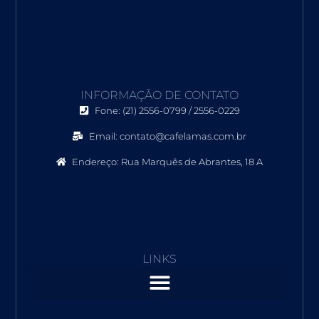
c
i
s
e
t
t
b
t
a
o
e
g
o
r
r
k
a
INFORMAÇÃO DE CONTATO
m
Fone: (21) 2556-0799 / 2556-0229
Email: contato@cafelamas.com.br
Endereço: Rua Marquês de Abrantes, 18 A
LINKS